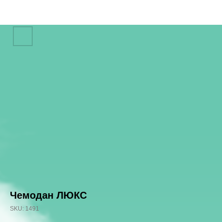
Чемодан ЛЮКС
SKU:
1491