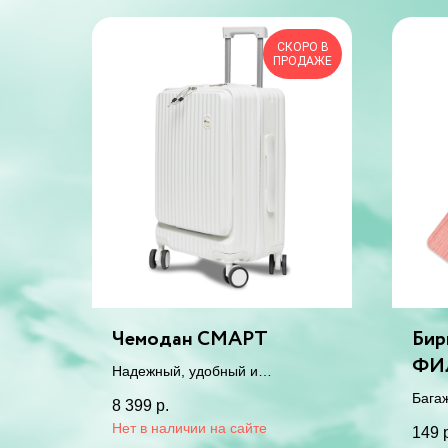
СКОРО В
ПРОДАЖЕ
Чемодан СМАРТ
Бир
ФИ
Надежный, удобный и
незаменимый чемодан с
Бага
8 399
р.
кодовым замком, интерфейсом
для 
149
для зарядки и складным
стил