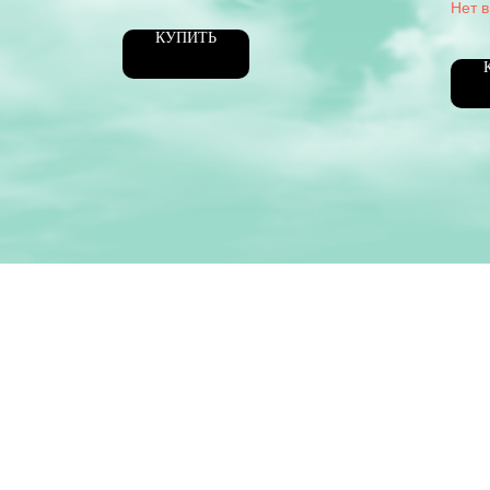
подстаканником
для 
багаж
КУПИТЬ