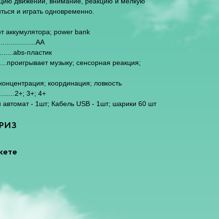
ацию движений, внимание, реакцию и мелкую
иться и играть одновременно.
; от аккумулятора; power bank
.............AA
........abs-пластик
.....проигрывает музыку; сенсорная реакция;
...концентрация; координация; ловкость
......2+; 3+; 4+
вой автомат - 1шт; Кабель USB - 1шт; шарики 60 шт
РРИЗ
кете