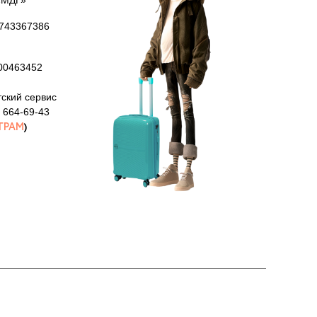
«МДГ»
743367386
00463452
ский сервис
 664-69-43
ГРАМ
)