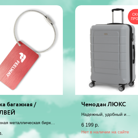
СК
ПР
ка багажная /
Чемодан ЛЮКС
ЛВЕЙ
Надежный, удобный и
незаменимый чемодан с
жная металлическая бирка
6 199
р.
кодовым замком
чемодана ФИЛВЕЙ это
р.
ьное и практичное решение