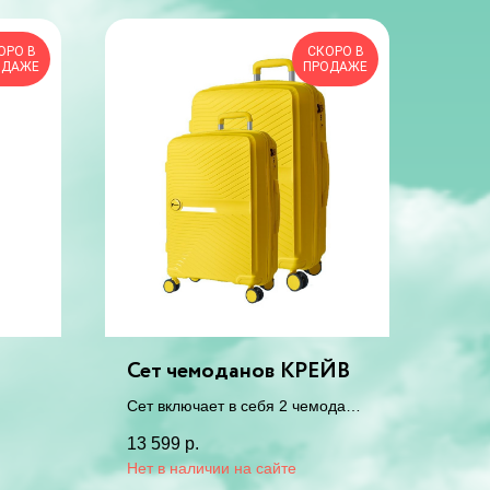
ОРО В
СКОРО В
ОДАЖЕ
ПРОДАЖЕ
Сет чемоданов КРЕЙВ
Cет включает в себя 2 чемодана
2-х размеров: С, M одного цвета
13 599
р.