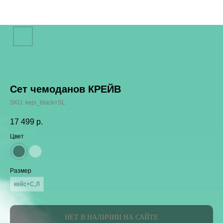
Сет чемоданов КРЕЙВ
SKU:
kejs_black+SL
17 499
р.
Цвет
Размер
кейс+С,Л