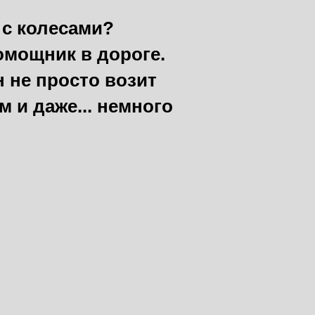
 с колесами?
омощник в дороге.
н не просто возит
 и даже... немного