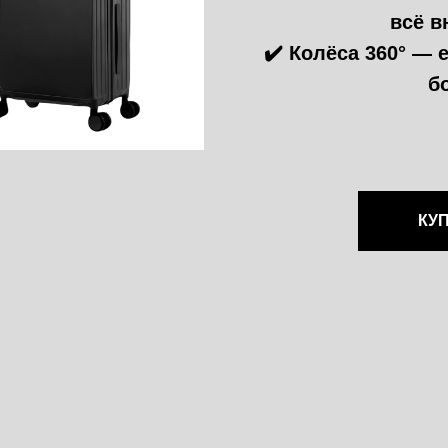
всё в
✔️ Колёса 360° — 
б
КУ