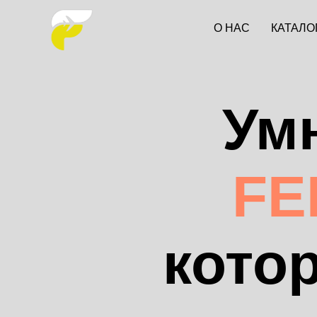
О НАС
КАТАЛО
Ум
FE
кото