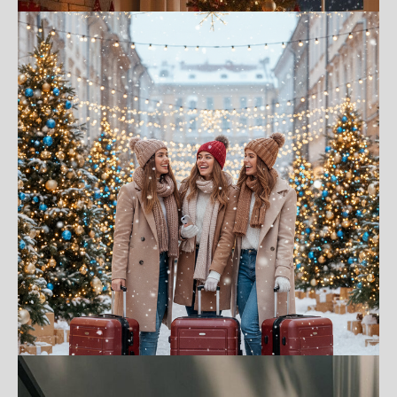
8 МАРТА 2026 ГОДА:
ТВОЙ БИЛЕТ В ПЕРВЫЙ РЯД МИРОВОГО
ШОУ С FEELWAY!
ПОДРОБНЕЕ
ВЛЮБЛЯЙТЕСЬ ЗАНОВО В ЛЮБОЙ ТОЧКЕ
МИРА
FEELWAY– ВАШ ГИД ПО ИДЕАЛЬНЫМ
СВИДАНИЯМ!
ПОДРОБНЕЕ