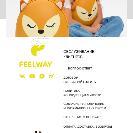
НОВИНКИ FEELWAY ИЛИ БЕЗ ЧЕГО НЕ
ОБСЛУЖИВАНИЕ
КЛИЕНТОВ
ОБОЙТИСЬ В ПЕРЕЛЕТЕ?
ВОПРОС-ОТВЕТ
ДОГОВОР
ПОДРОБНЕЕ
ПУБЛИЧНОЙ ОФЕРТЫ
КАК СДЕЛАТЬ ПУТЕШЕСТВИЕ С
ПОЛИТИКА
КОНФИДЕНЦИАЛЬНОСТИ
РЕБЕНКОМ БОЛЕЕ КОМФОРТНЫМ С
СОГЛАСИЕ НА ПОЛУЧЕНИЕ
ПОМОЩЬЮ ПРАВИЛЬНО ВЫБРАННОГО
ИНФОРМАЦИОННЫХ ПИСЕМ
ЧЕМОДАНА?
ЗАЯВЛЕНИЕ О ВОЗВРАТЕ
ОПЛАТА, ДОСТАВКА, ВОЗВРАТЫ