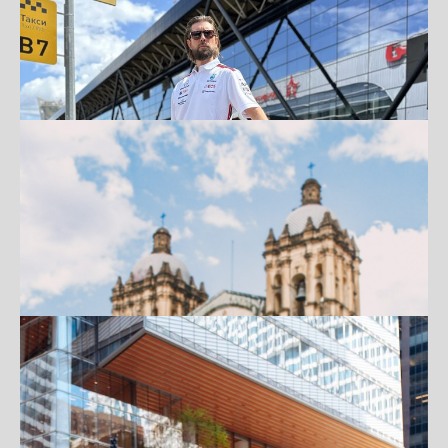
СОЛНЦЕ, МОРЕ, FEELWAY! ИНТЕРВЬЮ С
ТРИУМФАТОРАМИ РОЗЫГРЫШЕЙ
ПОЕЗДОК НА МОРЕ! ИСТОРИИ
ПОБЕДИТЕЛЕЙ!
ПОДРОБНЕЕ
ПОБУЖДАЯ К ПРИКЛЮЧЕНИЯМ: ВЫБОР
НОВОГОДНИХ ПОДАРКОВ ОТ FEELWAY
ДЛЯ ВАШИХ РОДНЫХ
ПОДРОБНЕЕ